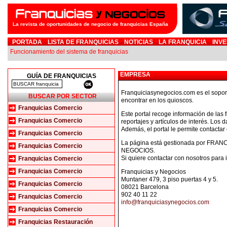
La revista de oportunidades de negocio de franquicias España
PORTADA
LISTA DE FRANQUICIAS
NOTICIAS
LA FRANQUICIA
INVE
Funcionamiento del sistema de franquicias
EMPRESA
GUÍA DE FRANQUICIAS
Franquiciasynegocios.com es el soporte
BUSCAR POR SECTOR
encontrar en los quioscos.
Franquicias Comercio
Este portal recoge información de las f
Franquicias Comercio
reportajes y artículos de interés. Los
Además, el portal le permite contacta
Franquicias Comercio
La página está gestionada por FRA
Franquicias Comercio
NEGOCIOS.
Si quiere contactar con nosotros para i
Franquicias Comercio
Franquicias Comercio
Franquicias y Negocios
Muntaner 479, 3 piso puertas 4 y 5.
Franquicias Comercio
08021 Barcelona
902 40 11 22
Franquicias Comercio
info@franquiciasynegocios.com
Franquicias Comercio
Franquicias Restauración