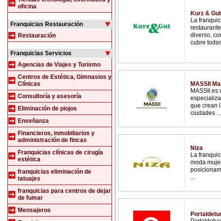
oficina
Kurz & Gut
La franqui
Franquicias Restauración
restaurante
diverso, co
Restauración
cubre todas 
Franquicias Servicios
Agencias de Viajes y Turismo
Centros de Estética, Gimnasios y
Clínicas
MASSII Man
MASSII es 
Consultoría y asesoría
especializa
que crean l
Eliminación de piojos
ciudades ...
Enseñanza
Financieros, inmobiliarios y
administración de fincas
Niza
Franquicias clínicas de cirugía
La franqui
estética
moda mujer
posicionami
franquicias eliminación de
...
tatuajes
franquicias para centros de dejar
de fumar
Mensajeros
Portaldetu