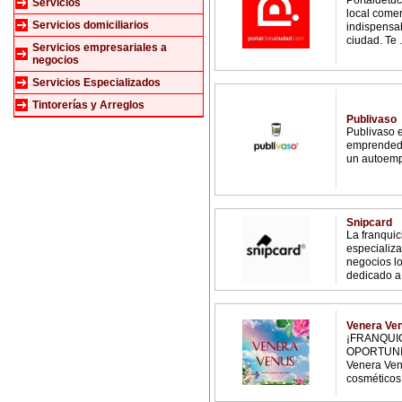
Portaldetuc
Servicios
local comer
Servicios domiciliarios
indispensa
ciudad. Te .
Servicios empresariales a
negocios
Servicios Especializados
Tintorerías y Arreglos
Publivaso
Publivaso e
emprendedo
un autoempl
Snipcard
La franqui
especializa
negocios lo
dedicado a l
Venera Ve
¡FRANQUI
OPORTUNID
Venera Ven
cosméticos 