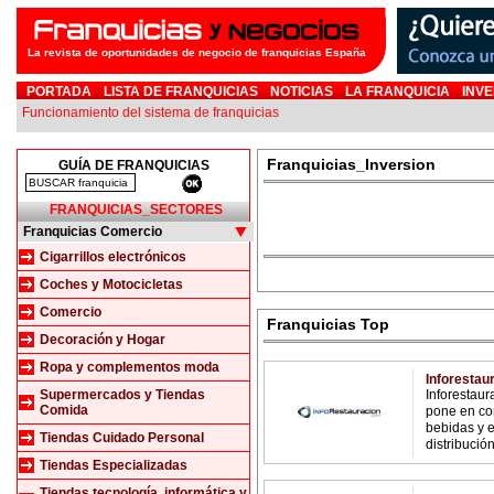
La revista de oportunidades de negocio de franquicias España
PORTADA
LISTA DE FRANQUICIAS
NOTICIAS
LA FRANQUICIA
INVE
Funcionamiento del sistema de franquicias
Franquicias_Inversion
GUÍA DE FRANQUICIAS
FRANQUICIAS_SECTORES
Franquicias Comercio
Cigarrillos electrónicos
Coches y Motocicletas
Comercio
Franquicias Top
Decoración y Hogar
Ropa y complementos moda
Inforestau
Supermercados y Tiendas
Inforestaur
Comida
pone en co
bebidas y e
Tiendas Cuidado Personal
distribución 
Tiendas Especializadas
Tiendas tecnología, informática y