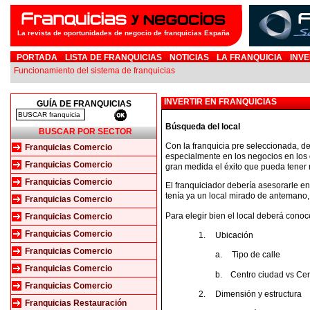
La revista de oportunidades de negocio de franquicias España
PORTADA
LISTA DE FRANQUICIAS
NOTICIAS
LA FRANQUICIA
INVE
Funcionamiento del sistema de franquicias
INVERTIR EN FRANQUICIAS
GUÍA DE FRANQUICIAS
Búsqueda del local
BUSCAR POR SECTOR
Con la franquicia pre seleccionada, d
Franquicias Comercio
especialmente en los negocios en los q
Franquicias Comercio
gran medida el éxito que pueda tener 
Franquicias Comercio
El franquiciador debería asesorarle en 
tenía ya un local mirado de antemano
Franquicias Comercio
Para elegir bien el local deberá conoc
Franquicias Comercio
Franquicias Comercio
1.
Ubicación
Franquicias Comercio
a.
Tipo de calle
Franquicias Comercio
b.
Centro ciudad vs Ce
Franquicias Comercio
2.
Dimensión y estructura
Franquicias Restauración