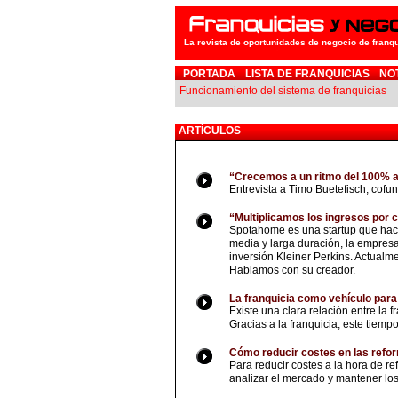
La revista de oportunidades de negocio de franq
PORTADA
LISTA DE FRANQUICIAS
NO
Funcionamiento del sistema de franquicias
ARTÍCULOS
“Crecemos a un ritmo del 100% 
Entrevista a Timo Buetefisch, cofu
“Multiplicamos los ingresos por 
Spotahome es una startup que hace 
media y larga duración, la empresa
inversión Kleiner Perkins. Actualm
Hablamos con su creador.
La franquicia como vehículo para
Existe una clara relación entre la 
Gracias a la franquicia, este tiemp
Cómo reducir costes en las refo
Para reducir costes a la hora de ref
analizar el mercado y mantener lo