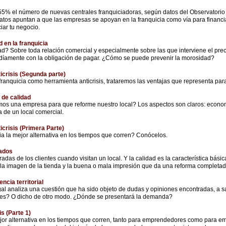
5% el número de nuevas centrales franquiciadoras, según datos del Observatorio d
atos apuntan a que las empresas se apoyan en la franquicia como vía para financia
iar tu negocio.
 en la franquicia
d? Sobre toda relación comercial y especialmente sobre las que interviene el prec
rdíamente con la obligación de pagar. ¿Cómo se puede prevenir la morosidad?
icrisis (Segunda parte)
franquicia como herramienta anticrisis, trataremos las ventajas que representa par
 de calidad
s una empresa para que reforme nuestro local? Los aspectos son claros: econo
a de un local comercial.
icrisis (Primera Parte)
a la mejor alternativa en los tiempos que corren? Conócelos.
bados
das de los clientes cuando visitan un local. Y la calidad es la característica bási
 la imagen de la tienda y la buena o mala impresión que da una reforma completad
ncia territorial
gal analiza una cuestión que ha sido objeto de dudas y opiniones encontradas, a sa
rtes? O dicho de otro modo. ¿Dónde se presentará la demanda?
is (Parte 1)
ejor alternativa en los tiempos que corren, tanto para emprendedores como para em