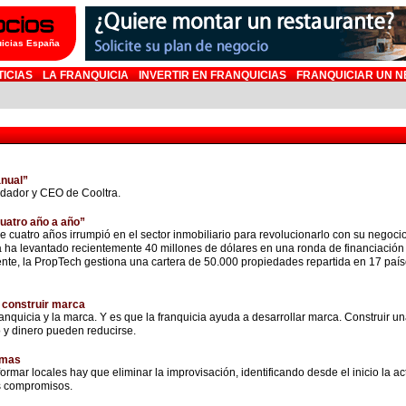
uicias España
TICIAS
LA FRANQUICIA
INVERTIR EN FRANQUICIAS
FRANQUICIAR UN N
anual”
ndador y CEO de Cooltra.
cuatro año a año”
cuatro años irrumpió en el sector inmobiliario para revolucionarlo con su negocio
 ha levantado recientemente 40 millones de dólares en una ronda de financiación d
ente, la PropTech gestiona una cartera de 50.000 propiedades repartida en 17 paí
 construir marca
franquicia y la marca. Y es que la franquicia ayuda a desarrollar marca. Construir u
o y dinero pueden reducirse.
rmas
ormar locales hay que eliminar la improvisación, identificando desde el inicio la ac
s compromisos.