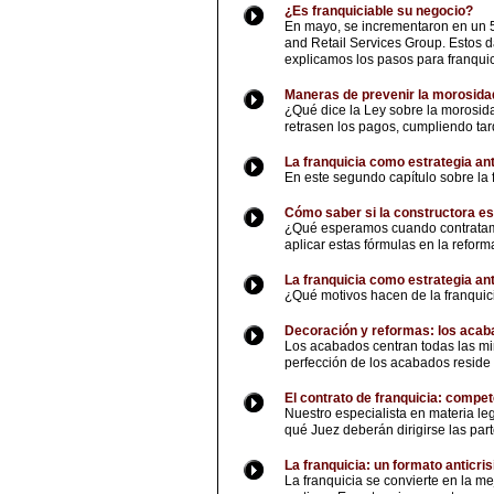
¿Es franquiciable su negocio?
En mayo, se incrementaron en un 5
and Retail Services Group. Estos d
explicamos los pasos para franquic
Maneras de prevenir la morosidad
¿Qué dice la Ley sobre la morosida
retrasen los pagos, cumpliendo ta
La franquicia como estrategia ant
En este segundo capítulo sobre la 
Cómo saber si la constructora es
¿Qué esperamos cuando contratamo
aplicar estas fórmulas en la reform
La franquicia como estrategia ant
¿Qué motivos hacen de la franquici
Decoración y reformas: los aca
Los acabados centran todas las mira
perfección de los acabados reside
El contrato de franquicia: compete
Nuestro especialista en materia le
qué Juez deberán dirigirse las pa
La franquicia: un formato anticris
La franquicia se convierte en la m