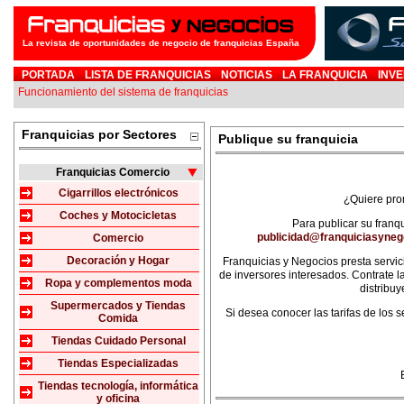
La revista de oportunidades de negocio de franquicias España
PORTADA
LISTA DE FRANQUICIAS
NOTICIAS
LA FRANQUICIA
INVE
Funcionamiento del sistema de franquicias
Franquicias por Sectores
Publique su franquicia
Franquicias Comercio
Cigarrillos electrónicos
¿Quiere prom
Coches y Motocicletas
Para publicar su franq
publicidad@franquiciasyne
Comercio
Decoración y Hogar
Franquicias y Negocios presta servi
de inversores interesados. Contrate l
Ropa y complementos moda
distribuy
Supermercados y Tiendas
Si desea conocer las tarifas de los 
Comida
Tiendas Cuidado Personal
Tiendas Especializadas
Tiendas tecnología, informática
y oficina