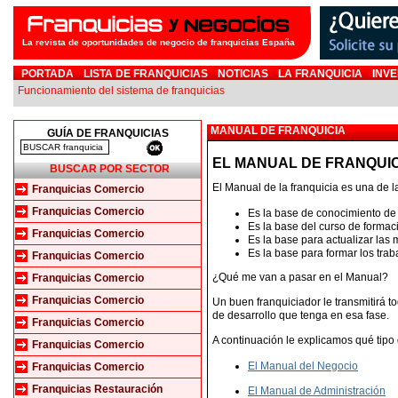
La revista de oportunidades de negocio de franquicias España
PORTADA
LISTA DE FRANQUICIAS
NOTICIAS
LA FRANQUICIA
INVE
Funcionamiento del sistema de franquicias
MANUAL DE FRANQUICIA
GUÍA DE FRANQUICIAS
EL MANUAL DE FRANQUI
BUSCAR POR SECTOR
El Manual de la franquicia es una de 
Franquicias Comercio
Franquicias Comercio
Es la base de conocimiento de 
Es la base del curso de formac
Franquicias Comercio
Es la base para actualizar las 
Es la base para formar los tra
Franquicias Comercio
¿Qué me van a pasar en el Manual?
Franquicias Comercio
Franquicias Comercio
Un buen franquiciador le transmitirá t
de desarrollo que tenga en esa fase.
Franquicias Comercio
A continuación le explicamos qué tipo
Franquicias Comercio
El Manual del Negocio
Franquicias Comercio
Franquicias Restauración
El Manual de Administración