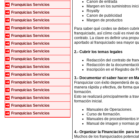
Canon de entrada
Franquicias Servicios
Margen en los suministros inic
Royalty
Franquicias Servicios
Canon de publicidad
Franquicias Servicios
Margen de productos
Franquicias Servicios
Para saber qué costes se deben cubrir
franquiciado, así cómo cuál es nivel d
Franquicias Servicios
contrato. La clave es definir una propu
aportado al franquiciado sea mayor qu
Franquicias Servicios
Franquicias Servicios
2.- Cubrir los temas legales
Franquicias Servicios
Redacción del contrato de fran
Redacción de la documentación
Franquicias Servicios
Inscripción en el Registro de F
Franquicias Servicios
3.- Documentar el saber hacer en M
Franquicias Servicios
Franquiciar con éxito dependerá de qu
manera rápida y efectiva, de forma qu
Franquicias Servicios
formación.
Esto se realizará principalmente a tra
Franquicias Servicios
formación inicial.
Franquicias Servicios
Manuales de Operaciones.
Franquicias Servicios
Curso de formación.
Manuales de procedimientos in
Manual de imagen y normas gr
4.- Organizar la Financiación para lo
Muchos de los franquiciados potenciale