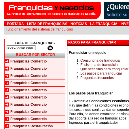
La revista de oportunidades de negocio de franquicias España
PORTADA
LISTA DE FRANQUICIAS
NOTICIAS
LA FRANQUICIA
INVE
Funcionamiento del sistema de franquicias
PASOS PARA FRANQUICIAR
GUÍA DE FRANQUICIAS
Franquiciar un negocio
BUSCAR POR SECTOR
Consultoría de franquicia
Franquicias Comercio
El sistema de franquicia
Franquicias Comercio
Que necesitas para franquiciar
Los pasos para franquiciar
Franquicias Comercio
Preguntas frecuentes
Franquicias Comercio
Franquicias Comercio
Los pasos para franquiciar
Franquicias Comercio
1.- Definir las condiciones económica
Franquicias Comercio
Hay que definir las condiciones econó
los costes que conlleva dar un soporte 
Franquicias Comercio
Para ello, se deben examinar las vías 
dar soporte a la red de franquiciados.
Franquicias Comercio
Ingresos para el franquiciador
Franquicias Restauración