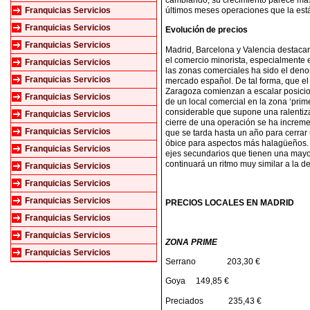
últimos meses operaciones que la est
Franquicias Servicios
Franquicias Servicios
Evolución de precios
Franquicias Servicios
Madrid, Barcelona y Valencia destacan
el comercio minorista, especialmente e
Franquicias Servicios
las zonas comerciales ha sido el denom
Franquicias Servicios
mercado español. De tal forma, que el 
Zaragoza comienzan a escalar posicion
Franquicias Servicios
de un local comercial en la zona ‘prim
considerable que supone una ralentizac
Franquicias Servicios
cierre de una operación se ha increme
Franquicias Servicios
que se tarda hasta un año para cerra
óbice para aspectos más halagüeños. P
Franquicias Servicios
ejes secundarios que tienen una mayor 
continuará un ritmo muy similar a la d
Franquicias Servicios
Franquicias Servicios
Franquicias Servicios
PRECIOS LOCALES EN MADRID
Franquicias Servicios
Franquicias Servicios
ZONA PRIME
Franquicias Servicios
Serrano
203,30 €
Goya
149,85 €
Preciados
235,43 €