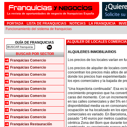
La revista de oportunidades de negocio de franquicias España
PORTADA
LISTA DE FRANQUICIAS
NOTICIAS
LA FRANQUICIA
INVE
Funcionamiento del sistema de franquicias
ALQUILER DE LOCALES COMERCIA
GUÍA DE FRANQUICIAS
ALQUILERES INMOBILIARIOS
BUSCAR POR SECTOR
Los precios de los locales varían en fu
Franquicias Comercio
Franquicias Comercio
Los precios de alquiler de locales com
concentran los precios más altos de a
Franquicias Comercio
donde los precios han experimentado u
los ejes comerciales y la bajada de p
Franquicias Comercio
“Una trayectoria continuada”. Esa es l
Franquicias Comercio
crecimiento progresivo que ha convert
Franquicias Comercio
caras del momento. Con un incremento 
en las calles comerciales y del 5% en 
Franquicias Comercio
disponibilidad media va en consonanci
ocupación se ha localizado en los ejes
Franquicias Comercio
comerciales es variado. En Barcelona,
Franquicias Comercio
pasado “140 euros por metros cuadrado
céntrica Zona del Born que durante los
Franquicias Restauración
cambiando, su crecimiento parece más