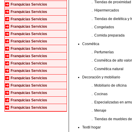
.
Tiendas de proximidad
Franquicias Servicios
.
Hipermercados
Franquicias Servicios
.
Tiendas de dietética y h
Franquicias Servicios
Franquicias Servicios
.
Congelados
Franquicias Servicios
.
Comida preparada
Franquicias Servicios
Cosmética
Franquicias Servicios
.
Perfumerías
Franquicias Servicios
.
Cosmética de alto valor
Franquicias Servicios
.
Cosmética natural
Franquicias Servicios
Decoración y mobiliario
Franquicias Servicios
Franquicias Servicios
.
Mobiliario de oficina
Franquicias Servicios
.
Cocinas
Franquicias Servicios
.
Especializadas en arma
Franquicias Servicios
.
Menaje
.
Tiendas de muebles de
Textil hogar