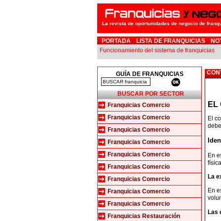
La revista de oportunidades de negocio de franq
PORTADA
LISTA DE FRANQUICIAS
NO
Funcionamiento del sistema de franquicias
CON
GUÍA DE FRANQUICIAS
BUSCAR POR SECTOR
EL
Franquicias Comercio
Franquicias Comercio
El co
debe
Franquicias Comercio
Iden
Franquicias Comercio
Franquicias Comercio
En es
físic
Franquicias Comercio
La e
Franquicias Comercio
En es
Franquicias Comercio
volu
Franquicias Comercio
Las 
Franquicias Restauración