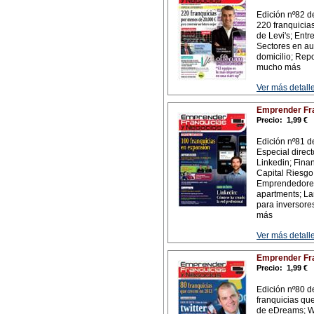
Edición nº82 de
220 franquicia
de Levi's; Ent
Sectores en aug
domicilio; Repo
mucho más
Ver más detalle
Emprender Fra
Precio:
1,99 €
Edición nº81 d
Especial direct
Linkedin; Fina
Capital Riesgo,
Emprendedores 
apartments; La
para inversore
más
Ver más detalle
Emprender Fra
Precio:
1,99 €
Edición nº80 d
franquicias qu
de eDreams; W