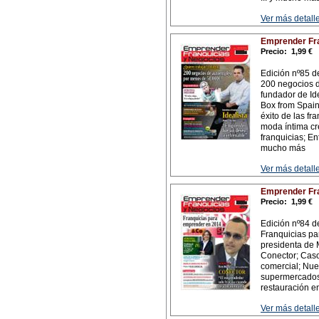
Ver más detalle
Emprender Fra
Precio:
1,99 €
Edición nº85 de
200 negocios d
fundador de Id
Box from Spain
éxito de las fr
moda íntima cr
franquicias; En
mucho más
Ver más detalle
Emprender Fra
Precio:
1,99 €
Edición nº84 de
Franquicias par
presidenta de 
Conector; Cas
comercial; Nue
supermercados 
restauración en
Ver más detalle