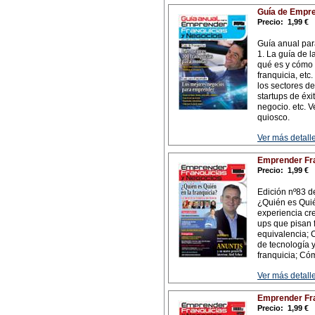
Guía de Empre
Precio:
1,99 €
Guía anual par
1. La guía de 
qué es y cómo s
franquicia, etc
los sectores de
startups de éxi
negocio. etc. V
quiosco.
Ver más detalle
Emprender Fra
Precio:
1,99 €
Edición nº83 de
¿Quién es Quié
experiencia cr
ups que pisan 
equivalencia; 
de tecnología 
franquicia; Có
Ver más detalle
Emprender Fra
Precio:
1,99 €