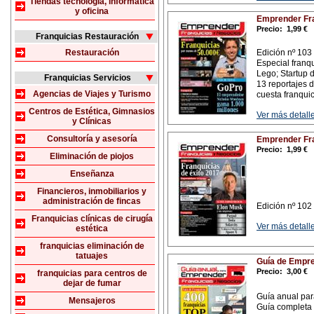
Tiendas tecnología, informática
y oficina
Emprender Fra
Precio:
1,99 €
Franquicias Restauración
Restauración
Edición nº 103 
Especial franq
Lego; Startup d
Franquicias Servicios
13 reportajes 
Agencias de Viajes y Turismo
cuesta franquic
Centros de Estética, Gimnasios
Ver más detalle
y Clínicas
Consultoría y asesoría
Emprender Fra
Precio:
1,99 €
Eliminación de piojos
Enseñanza
Financieros, inmobiliarios y
administración de fincas
Edición nº 102 
Franquicias clínicas de cirugía
Ver más detalle
estética
franquicias eliminación de
tatuajes
Guía de Empre
Precio:
3,00 €
franquicias para centros de
dejar de fumar
Guía anual par
Mensajeros
Guía completa 