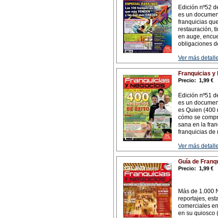
Edición nº52 d
es un document
franquicias qu
restauración, t
en auge, encuen
obligaciones d
Ver más detalle
Franquicias y
Precio:
1,99 €
Edición nº51 d
es un document
es Quien (400 n
cómo se compra
sana en la franq
franquicias de 
Ver más detalle
Guía de Franq
Precio:
1,99 €
Más de 1.000 N
reportajes, est
comerciales en
en su quiosco 