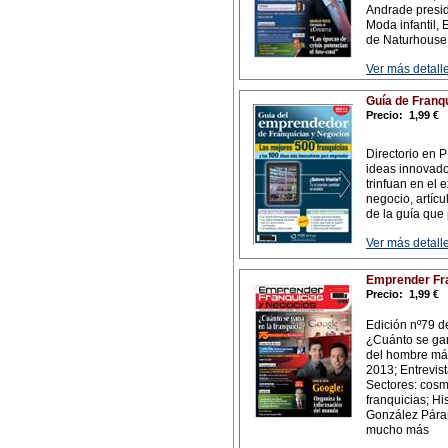
Andrade presid
Moda infantil, 
de Naturhouse;
Ver más detalle
Guía de Franq
Precio:
1,99 €
Directorio en 
ideas innovado
trinfuan en el 
negocio, artícul
de la guía que
Ver más detalle
Emprender Fra
Precio:
1,99 €
Edición nº79 de
¿Cuánto se gan
del hombre más
2013; Entrevist
Sectores: cosm
franquicias; H
González Páramo
mucho más