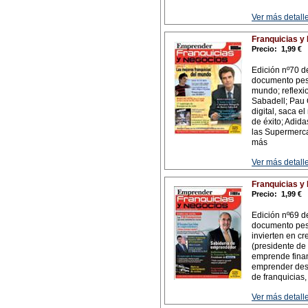
Ver más detalle
Franquicias y
Precio:
1,99 €
Edición nº70 d
documento pesa
mundo; reflex
Sabadell; Pau 
digital, saca e
de éxito; Adid
las Supermercad
más
Ver más detalle
Franquicias y
Precio:
1,99 €
Edición nº69 d
documento pesa
invierten en c
(presidente d
emprende finan
emprender desd
de franquicias,
Ver más detalle