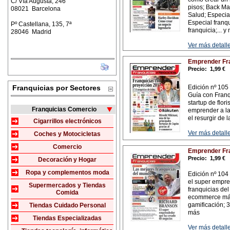
C/ Vía Augusta, 246
pisos; Back Ma
08021 Barcelona
Salud; Especial
Especial franqu
Pº Castellana, 135, 7ª
franquicia;... 
28046 Madrid
Ver más detalle
Emprender Fra
Precio:
1,99 €
Franquicias por Sectores
Edición nº 105 
Guía con Franq
startup de flor
Franquicias Comercio
emprender a la
el resurgir de 
Cigarrillos electrónicos
Ver más detalle
Coches y Motocicletas
Comercio
Emprender Fra
Precio:
1,99 €
Decoración y Hogar
Ropa y complementos moda
Edición nº 104
el super empre
Supermercados y Tiendas
franquicias del
Comida
ecommerce más 
gamificación; 3
Tiendas Cuidado Personal
más
Tiendas Especializadas
Ver más detalle