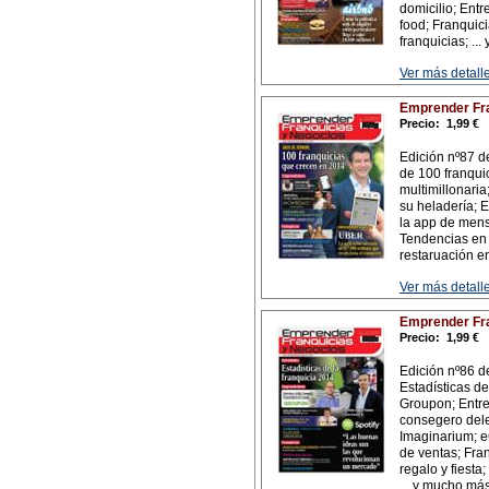
domicilio; Entr
food; Franquici
franquicias; ..
Ver más detalle
Emprender Fra
Precio:
1,99 €
Edición nº87 d
de 100 franqui
multimillonari
su heladería; E
la app de mens
Tendencias en 
restaruación en
Ver más detalle
Emprender Fra
Precio:
1,99 €
Edición nº86 de
Estadísticas de
Groupon; Entrev
consegero dele
Imaginarium; e
de ventas; Fra
regalo y fiesta
... y mucho má