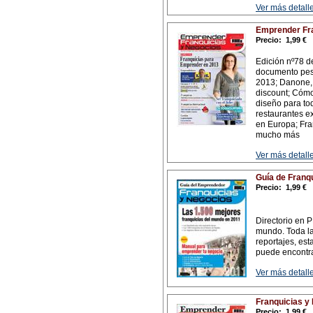
Ver más detalle
Emprender Fra
Precio:
1,99 €
Edición nº78 d
documento pes
2013; Danone, s
discount; Cómo
diseño para to
restaurantes e
en Europa; Fra
mucho más
Ver más detalle
Guía de Franq
Precio:
1,99 €
Directorio en 
mundo. Toda la
reportajes, esta
puede encontra
Ver más detalle
Franquicias y
Precio:
1,99 €