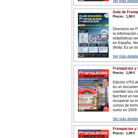
Ver más detalle
Guía de Franq
Precio:
1,99 €
Directorio en 
la información 
estadísticas se
en España. Ver
(Nota: Es un d
Ver más detalle
Franquicias y
Precio:
1,99 €
Edición nº53 d
es un document
cuentan sus cl
fast food un ne
recuperar su i
cursos de form
suelo en 2009
Ver más detalle
Franquicias y
Precio:
1,99 €