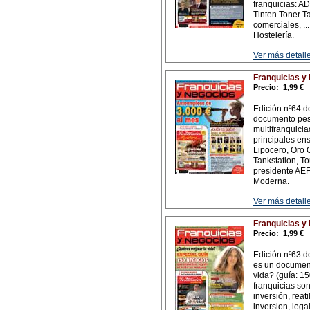
franquicias: A
Tinten Toner Ta
comerciales, .
Hostelería.
Ver más detalle
Franquicias y
Precio:
1,99 €
Edición nº64 d
documento pesa
multifranquicia
principales ens
Lipocero, Oro 
Tankstation, To
presidente AEF
Moderna.
Ver más detalle
Franquicias y
Precio:
1,99 €
Edición nº63 d
es un document
vida? (guía: 15
franquicias son
inversión, reat
inversion, lega