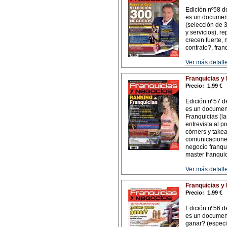
Edición nº58 d
es un document
(selección de 3
y servicios), r
crecen fuerte, 
contrato?, fran
Ver más detalle
Franquicias y
Precio:
1,99 €
Edición nº57 d
es un document
Franquicias (l
entrevista al p
córners y takea
comunicacione
negocio franqu
master franqui
Ver más detalle
Franquicias y
Precio:
1,99 €
Edición nº56 d
es un documen
ganar? (especia