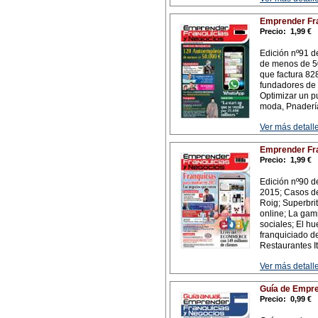
Emprender Fra
Precio:
1,99 €
Edición nº91 d
de menos de 50
que factura 82
fundadores de 
Optimizar un pu
moda, Pnadería
Ver más detalle
Emprender Fra
Precio:
1,99 €
Edición nº90 d
2015; Casos de
Roig; Superbri
online; La gam
sociales; El hu
franquiciado de
Restaurantes It
Ver más detalle
Guía de Empre
Precio:
0,99 €