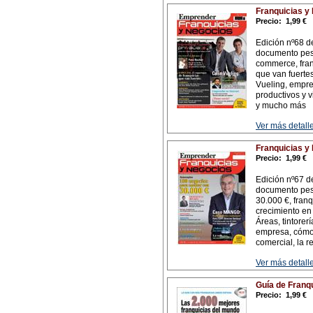
Franquicias y
Precio:
1,99 €
Edición nº68 d
documento pesa
commerce, fran
que van fuerte
Vueling, empre
productivos y v
y mucho más
Ver más detalle
Franquicias y
Precio:
1,99 €
Edición nº67 d
documento pes
30.000 €, franq
crecimiento en
Áreas, tintorer
empresa, cómo 
comercial, la r
Ver más detalle
Guía de Franq
Precio:
1,99 €