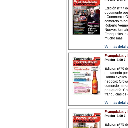
Edición nº77 d
documento pesa
eCommerce; Geo
comercio minor
Roberto Verino
Nuevos formato
Franquicias int
mucho más
Ver más detalle
Franquicias y
Precio:
1,99 €
Edición nº76 d
documento pesa
Damm explica s
negocio; Crowdf
comercio minori
peluquería; Co
franquicias de 
Ver más detalle
Franquicias y
Precio:
1,99 €
Edición nº75 d