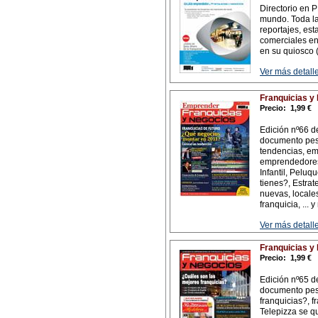
Directorio en 
mundo. Toda la
reportajes, est
comerciales en
en su quiosco 
Ver más detalle
Franquicias y
Precio:
1,99 €
Edición nº66 d
documento pes
tendencias, em
emprendedores:
Infantil, Peluq
tienes?, Estrat
nuevas, locales
franquicia, ...
Ver más detalle
Franquicias y
Precio:
1,99 €
Edición nº65 d
documento pes
franquicias?, f
Telepizza se q