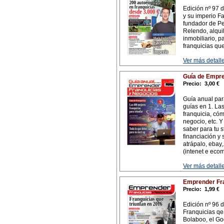
Edición nº 97 
y su imperio F
fundador de P
Relendo, alquil
inmobiliario, 
franquicias qu
Ver más detalle
Guía de Empre
Precio:
3,00 €
Guía anual par
guías en 1. Las
franquicia, cóm
negocio, etc. 
saber para tu 
financiación y
atrápalo, ebay,
(intenet e ecom
Ver más detalle
Emprender Fra
Precio:
1,99 €
Edición nº 96 d
Franquicias qe 
Bolaboo, el Go