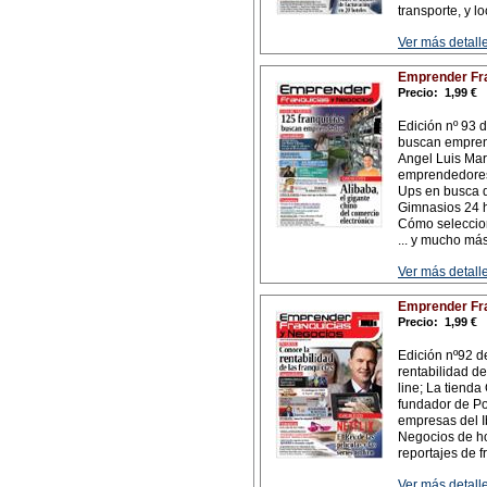
transporte, y 
Ver más detalle
Emprender Fra
Precio:
1,99 €
Edición nº 93 d
buscan emprend
Angel Luis Mar
emprendedores 
Ups en busca d
Gimnasios 24 h
Cómo selecciona
... y mucho má
Ver más detalle
Emprender Fra
Precio:
1,99 €
Edición nº92 d
rentabilidad de 
line; La tiend
fundador de Pop
empresas del I
Negocios de hos
reportajes de f
Ver más detalle