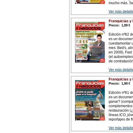
mucho más. Se
Ver más detalle
Franquicias y
Precio:
1,99 €
Edición nº62 d
es un document
cuestamontar u
mes: Bed's, ali
en 2009), Fast 
(el autoempleo 
de contratación
Ver más detalle
Franquicias y
Precio:
1,99 €
Edición nº61 d
es un documen
ganar? (compar
complementos 
restauración (
líneas ICO, jóv
reportajes de f
Ver más detalle