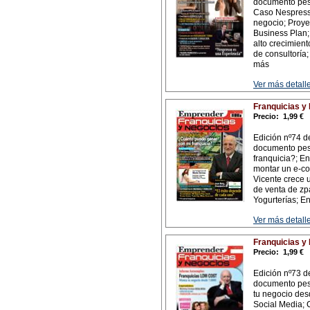
documento pesa
Caso Nespress
negocio; Proye
Business Plan;
alto crecimien
de consultoría
más
Ver más detalle
Franquicias y
Precio:
1,99 €
Edición nº74 d
documento pes
franquicia?; E
montar un e-c
Vicente crece 
de venta de zp
Yogurterías; E
Ver más detalle
Franquicias y
Precio:
1,99 €
Edición nº73 d
documento pes
tu negocio des
Social Media; 