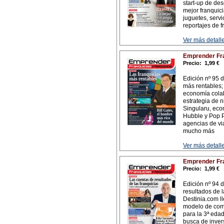
start-up de des
mejor franquici
juguetes, serv
reportajes de 
Ver más detalle
Emprender Fra
Precio:
1,99 €
Edición nº 95 d
más rentables; 
economía colab
estrategia de n
Singularu, ec
Hubble y Pop P
agencias de via
mucho más
Ver más detalle
Emprender Fra
Precio:
1,99 €
Edición nº 94 
resultados de 
Destinia.com l
modelo de comp
para la 3ª edad
busca de inver