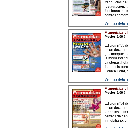
franquicias de
restauración, ¿
funcionan las 
centros comerci
Ver más detalle
Franquicias y
Precio:
1,99 €
Edición nº55 d
es un document
(las franquicia
la moda infanti
cafeterías, hel
franquicia per
Golden Point, N
Ver más detalle
Franquicias y
Precio:
1,99 €
Edición nº54 d
es un document
2009, las últi
centros de depi
inmobiliario, e