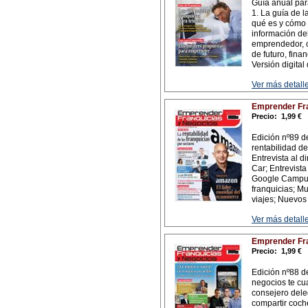
Guía anual par
1. La guía de l
qué es y cómo s
información del
emprendedor, c
de futuro, fina
Versión digital
Ver más detalle
Emprender Fra
Precio:
1,99 €
Edición nº89 d
rentabilidad de
Entrevista al d
Car; Entrevista
Google Campus
franquicias; Mu
viajes; Nuevos
Ver más detalle
Emprender Fra
Precio:
1,99 €
Edición nº88 d
negocios te cua
consejero dele
compartir coche