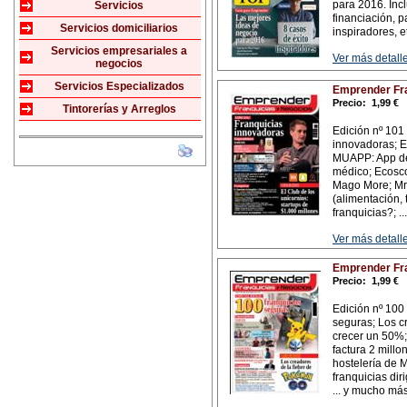
para 2016. Inc
Servicios
financiación, 
Servicios domiciliarios
inspiradores, e
Servicios empresariales a
Ver más detalle
negocios
Servicios Especializados
Emprender Fra
Precio:
1,99 €
Tintorerías y Arreglos
Edición nº 101 
innovadoras; El
MUAPP: App de 
médico; Ecosc
Mago More; Mr. 
(alimentación, 
franquicias?; .
Ver más detalle
Emprender Fra
Precio:
1,99 €
Edición nº 100 
seguras; Los c
crecer un 50%;
factura 2 millo
hostelería de 
franquicias dir
... y mucho má