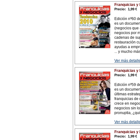
Franquicias y
Precio:
1,99 €
Edición nº60 d
es un documen
(negocios que 
negocios por m
cadenas de supe
restauración cu
ayudas a empre
... y mucho má
Ver más detalle
Franquicias y
Precio:
1,99 €
Edición nº59 d
es un document
últimas estrat
franquicias de 
crece en negoci
negocios sin l
pronuptia, ¿qui
Ver más detalle
Franquicias y
Precio:
1,99 €