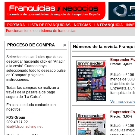
La revista de oportunidades de negocio de franquicias España
PORTADA
LISTA DE FRANQUICIAS
NOTICIAS
LA FRANQUICIA
INVE
Funcionamiento del sistema de franquicias
PROCESO DE COMPRA
Números de la revista Franqu
Seleccione los artículos que desea
Emprender Fra
descargar haciendo click en 'Añadir
Precio:
3,00 €
a la cesta'. Cuando haya
seleccionado todo lo deseado pulse
Edición nº 106 
en 'Comprar' y siga las
menos de 50.00
instrucciones.
el ámbito de la
Todas las compras se realizan a
Entrevista a un
través de la pasarela de pago
franquiciado d
segura de "La Caixa".
Ver más detalle
En caso de duda contacte con
nosotros:
Emprender Fra
Precio:
3,00 €
FDS Group
902 40 11 22
Edición nº 106 
fds@fdsconsulting.net
auge, las mejo
cómo crear un 