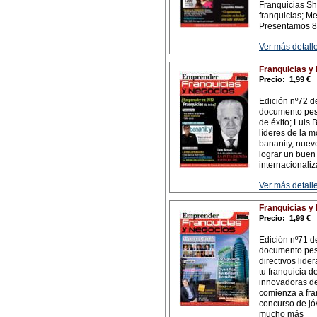
Franquicias Sh
franquicias; M
Presentamos 8 
Ver más detalle
Franquicias y
Precio:
1,99 €
Edición nº72 d
documento pes
de éxito; Luis 
líderes de la 
bananity, nuev
lograr un buen
internacionaliz
Ver más detalle
Franquicias y
Precio:
1,99 €
Edición nº71 d
documento pes
directivos lide
tu franquicia d
innovadoras de
comienza a fra
concurso de jó
mucho más