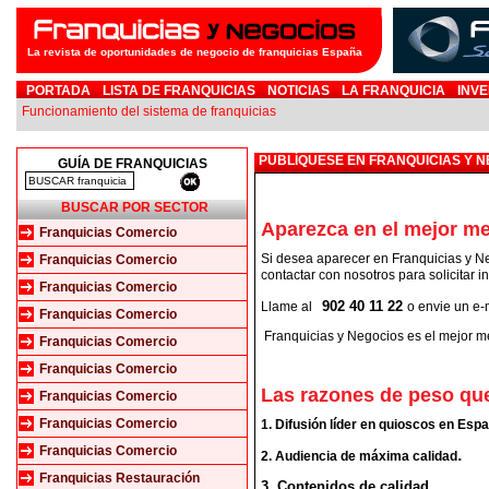
La revista de oportunidades de negocio de franquicias España
PORTADA
LISTA DE FRANQUICIAS
NOTICIAS
LA FRANQUICIA
INVE
Funcionamiento del sistema de franquicias
PUBLÍQUESE EN FRANQUICIAS Y 
GUÍA DE FRANQUICIAS
BUSCAR POR SECTOR
Aparezca en el mejor me
Franquicias Comercio
Si desea aparecer en Franquicias y Neg
Franquicias Comercio
contactar con nosotros para solicitar i
Franquicias Comercio
902 40 11 22
Llame al
o envie un e-
Franquicias Comercio
Franquicias y Negocios es el mejor me
Franquicias Comercio
Franquicias Comercio
Las razones de peso qu
Franquicias Comercio
Franquicias Comercio
1. Difusión líder en quioscos en Esp
Franquicias Comercio
.
2. Audiencia de máxima calidad
Franquicias Restauración
3. Contenidos de calidad.