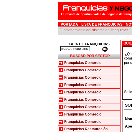
La revista de oportunidades de negocio de franq
PORTADA
LISTA DE FRANQUICIAS
NO
Funcionamiento del sistema de franquicias
QUI
GUÍA DE FRANQUICIAS
¿Qui
BUSCAR POR SECTOR
come
Franquicias Comercio
por s
Franquicias Comercio
Franquicias Comercio
Franquicias Comercio
Soli
Franquicias Comercio
Franquicias Comercio
SO
Franquicias Comercio
Franquicias Comercio
No
Franquicias Comercio
Ape
Franquicias Restauración