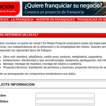
uicias España
TICIAS
LA FRANQUICIA
INVERTIR EN FRANQUICIAS
FRANQUICIAR UN N
ERE REFORMAR UN LOCAL?
ere construir un punto de venta? En Retail Projects realizamos todas las especial
rcial, con independencia de la dimensión y la complejidad del mismo. Nuestro se
eparado los siguientes tipos de trabajos:
Obra civil: derribos, albañilería, cartón yeso, pinturas, metalistería, carpintería.
Instalaciones: electricidad y aire acondicionado, fontanería, ignifugación, red inf
Montaje: montaje de muebles, montaje de rótulos y cartelería.
Proyectos técnicos: tramitación de permisos y licencias, proyectos técnicos de a
cite un presupuesto sin compromiso enviándonos sus datos.
LICITE INFORMACION
mbre
llidos