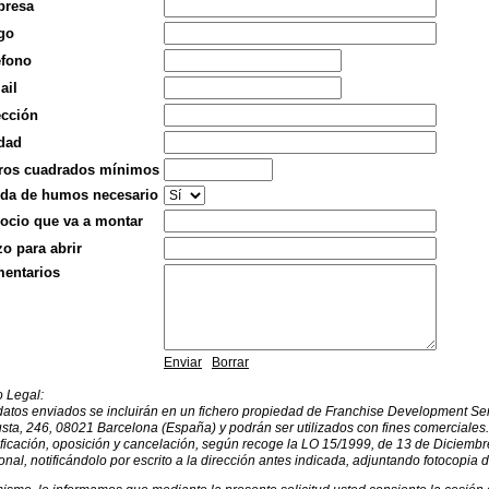
resa
go
éfono
ail
ección
dad
ros cuadrados mínimos
ida de humos necesario
ocio que va a montar
zo para abrir
entarios
Enviar
Borrar
o Legal:
datos enviados se incluirán en un fichero propiedad de Franchise Development Serv
sta, 246, 08021 Barcelona (España) y podrán ser utilizados con fines comerciales.
ficación, oposición y cancelación, según recoge la LO 15/1999, de 13 de Diciembr
nal, notificándolo por escrito a la dirección antes indicada, adjuntando fotocopia d