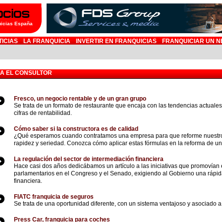
uicias España
TICIAS
LA FRANQUICIA
INVERTIR EN FRANQUICIAS
FRANQUICIAR UN N
NA EL CONSULTOR
Fresco, un negocio rentable y de un gran grupo
Se trata de un formato de restaurante que encaja con las tendencias actual
cifras de rentabilidad.
Cómo saber si la constructora es de calidad
¿Qué esperamos cuando contratamos una empresa para que reforme nuestro 
rapidez y seriedad. Conozca cómo aplicar estas fórmulas en la reforma de un 
La regulación del sector de intermediación financiera
Hace casi dos años dedicábamos un artículo a las iniciativas que promovían 
parlamentarios en el Congreso y el Senado, exigiendo al Gobierno una rápida
financiera.
FIATC franquicia de seguros
Se trata de una oportunidad diferente, con un sistema ventajoso y asociado 
Press Car, franquicia para coches