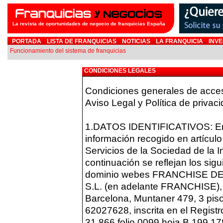
La revista de oportunidades de negocio de franquicias España
PORTADA
LISTA DE FRANQUICIAS
NOTICIAS
LA FRANQUICIA
INVE
Funcionamiento del sistema de franquicias
CONDICIONES LEGALES
Condiciones generales de acceso
Aviso Legal y Política de privac
1.DATOS IDENTIFICATIVOS: En 
información recogido en artículo
Servicios de la Sociedad de la I
continuación se reflejan los sigu
dominio webes FRANCHISE 
S.L. (en adelante FRANCHISE), 
Barcelona, Muntaner 479, 3 piso,
62027628, inscrita en el Regist
31.866 folio 0099 hoja B 199.17