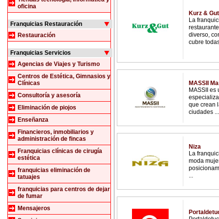
oficina
Kurz & Gut
La franqui
Franquicias Restauración
restaurante
diverso, co
Restauración
cubre todas 
Franquicias Servicios
Agencias de Viajes y Turismo
Centros de Estética, Gimnasios y
Clínicas
MASSII Man
MASSII es 
Consultoría y asesoría
especializa
que crean l
Eliminación de piojos
ciudades ...
Enseñanza
Financieros, inmobiliarios y
administración de fincas
Niza
Franquicias clínicas de cirugía
La franqui
estética
moda mujer
posicionami
franquicias eliminación de
...
tatuajes
franquicias para centros de dejar
de fumar
Mensajeros
Portaldetu