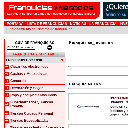
La revista de oportunidades de negocio de franquicias España
PORTADA
LISTA DE FRANQUICIAS
NOTICIAS
LA FRANQUICIA
INVE
Funcionamiento del sistema de franquicias
Franquicias_Inversion
GUÍA DE FRANQUICIAS
FRANQUICIAS_SECTORES
Franquicias Comercio
Cigarrillos electrónicos
Coches y Motocicletas
Comercio
Franquicias Top
Decoración y Hogar
Ropa y complementos moda
Inforestau
Supermercados y Tiendas
Inforestaur
Comida
pone en co
bebidas y e
Tiendas Cuidado Personal
distribución 
Tiendas Especializadas
Tiendas tecnología, informática y