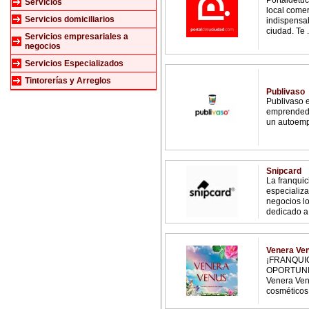
Portaldetuc
Servicios
local comer
Servicios domiciliarios
indispensa
ciudad. Te .
Servicios empresariales a
negocios
Servicios Especializados
Tintorerías y Arreglos
Publivaso
Publivaso e
emprendedo
un autoempl
Snipcard
La franqui
especializa
negocios lo
dedicado a l
Venera Ve
¡FRANQUI
OPORTUNID
Venera Ven
cosméticos 