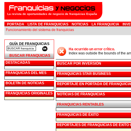
La revista de oportunidades de negocio de franquicias España
PORTADA
LISTA DE FRANQUICIAS
NOTICIAS
LA FRANQUICIA
INVE
Funcionamiento del sistema de franquicias
GUÍA DE FRANQUICIAS
Ha ocurrido un error crítico.
Index was outside the bounds of the arr
BUSCAR FRANQUICIAS
DESTACADAS
BUSCAR POR INVERSIÓN
FRANQUICIAS DEL MES
FRANQUICIAS STAR BUSINESS
BOLETÍN DE NOTICIAS
REPORTAJE EN PORTADA DE FRANQUICIA
FRANQUICIAS ORIGINALES
NOTICIAS DE FRANQUICIAS
FRANQUICIAS RENTABLES
FRANQUICIAS DE ÉXITO
REPORTAJES DE FRANQUICIAS DE ÉXITO